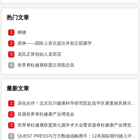
热门文章
柳健
1
原林——国际上首次提出并创立筋膜学
2
龙氏正骨创始人龙层花
3
世界脊柱健康联盟主席陈忠良
4
最新文章
深化合作！北京百川健康科学研究院赴昌平区康复辅具展示中心研讨两大健康工程落地
1
首届世界脊柱健康产业博览会
2
世界脊柱健康联盟第七届学术大会暨首届脊柱健康产业博览会邀请函
3
QUEST PRESS与万方数据战略携手：12本国际期刊接入中文DOI，打通学术溯源通道
4